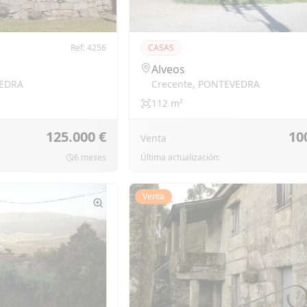
Ref:
4256
CASAS
Alveos
EDRA
Crecente
,
PONTEVEDRA
112
m²
125.000 €
10
Venta
6 meses
Última actualización:
Venta