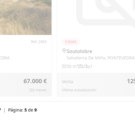
Ref:
2985
CASAS
Soutolobre
EDRA
Salvaterra De Miño
,
PONTEVEDRA
50
m²
2
1
67.000 €
12
Venta
6 meses
Última actualización:
7
|
Página:
5
de
9