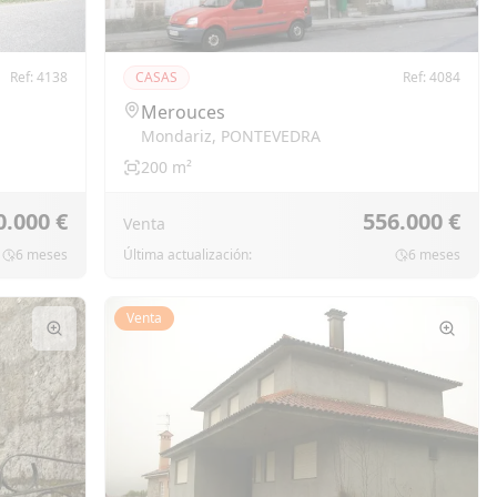
Ref:
4138
CASAS
Ref:
4084
Merouces
Mondariz
,
PONTEVEDRA
200
m²
0.000 €
556.000 €
Venta
6 meses
Última actualización:
6 meses
Venta