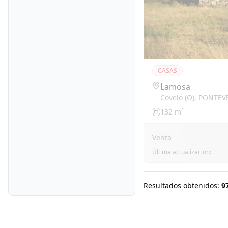
CASAS
Lamosa
Covelo (o)
,
PONTEV
132
m²
Venta
Última actualización:
Resultados obtenidos:
9