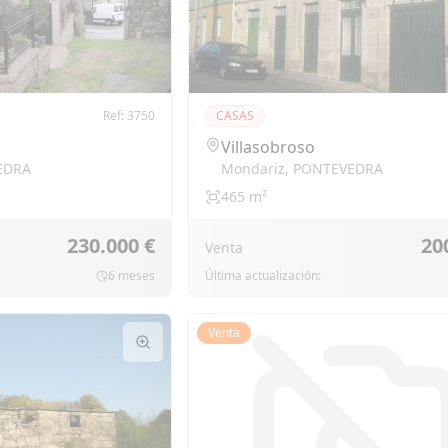
Ref:
3750
CASAS
Villasobroso
EDRA
Mondariz
,
PONTEVEDRA
465
m²
230.000 €
20
Venta
6 meses
Última actualización:
Venta