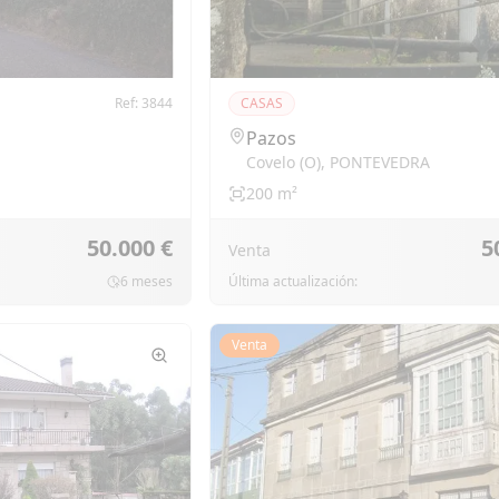
Ref:
3844
CASAS
Pazos
Covelo (o)
,
PONTEVEDRA
200
m²
50.000 €
5
Venta
6 meses
Última actualización:
Venta