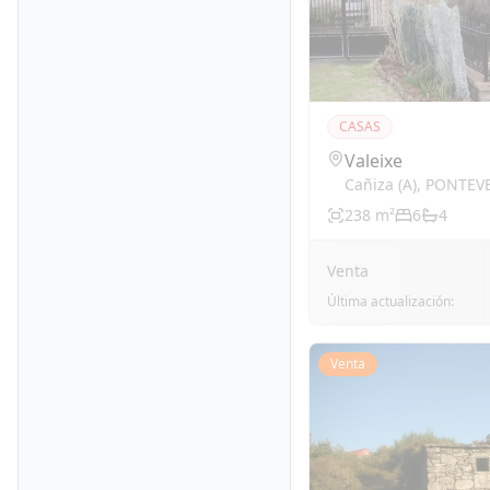
CASAS
Valeixe
Cañiza (a)
,
PONTEV
238
m²
6
4
Venta
Última actualización:
Venta