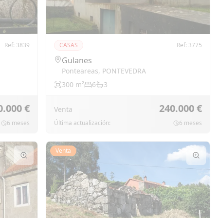
Ref:
3839
CASAS
Ref:
3775
Gulanes
Ponteareas
,
PONTEVEDRA
300
m²
6
3
0.000 €
240.000 €
Venta
6 meses
Última actualización:
6 meses
Venta