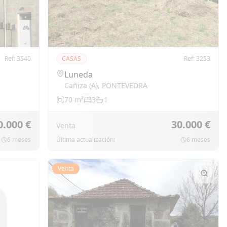
Ref:
3540
CASAS
Ref:
3253
Luneda
Cañiza (a)
,
PONTEVEDRA
70
m²
3
1
0.000 €
30.000 €
Venta
6 meses
Última actualización:
6 meses
Venta