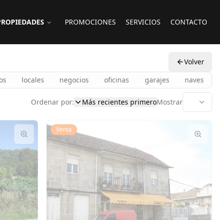
PROPIEDADES
PROMOCIONES
SERVICIOS
CONTACTO
Volver
os
locales
negocios
oficinas
garajes
naves
Ordenar por:
Más recientes primero
Mostrar
Venta