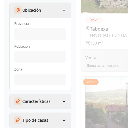
Ubicación
CASAS
Provincia
Taboexa
Neves (as)
,
PONTEV
150
m²
Población
Venta
Última actualización:
Zona
Venta
Características
Tipo de casas