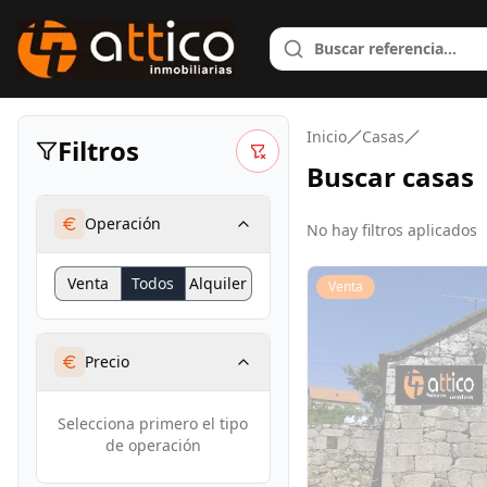
Inicio
Casas
Filtros
Buscar
casas
Operación
No hay filtros aplicados
Venta
Todos
Alquiler
Venta
Precio
Selecciona primero el tipo
de operación