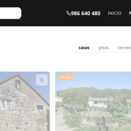
986 640 480
INICIO
casas
pisos
terren
Venta