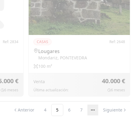
Ref:
2834
CASAS
Ref:
2648
Lougares
Mondariz
,
PONTEVEDRA
100
m²
5.000 €
40.000 €
Venta
6 meses
Última actualización:
6 meses
Anterior
4
5
6
7
Siguiente
Más páginas