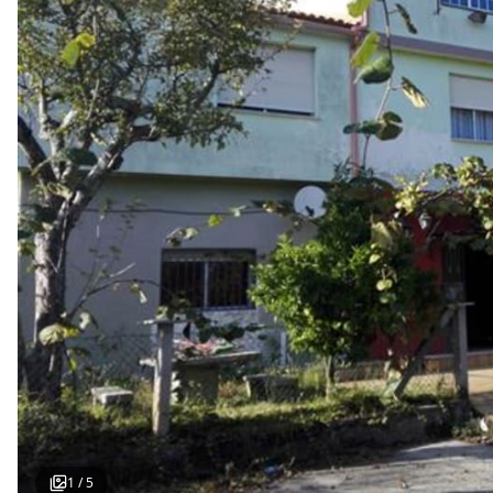
1
/
5