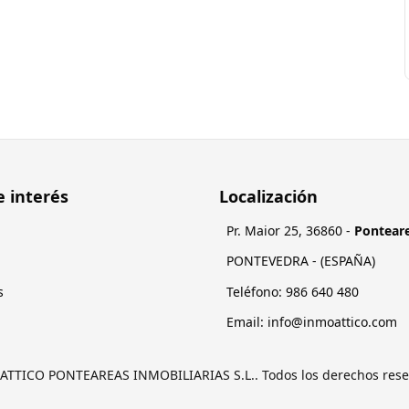
e interés
Localización
Pr. Maior 25
,
36860
-
Pontear
PONTEVEDRA
- (
ESPAÑA
)
s
Teléfono:
084 046 689
Email:
moc.ocittaomni@ofni
 ATTICO PONTEAREAS INMOBILIARIAS S.L.. Todos los derechos rese