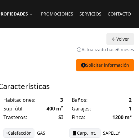
PROPIEDADES
PROMOCIONES
SERVICIOS
CONTACTO
Volver
Actualizado hace
6 meses
Solicitar información
Características
Habitaciones:
3
Baños:
2
Sup. útil:
400
m²
Garajes:
1
Trasteros:
SI
Finca:
1200
m²
Calefacción
GAS
Carp. int.
SAPELLY