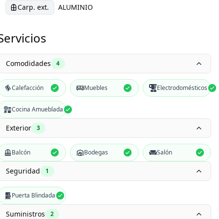
Carp. ext.
ALUMINIO
Servicios
Comodidades
4
Calefacción
Muebles
Electrodomésticos
Cocina Amueblada
Exterior
3
Balcón
Bodegas
Salón
Seguridad
1
Puerta Blindada
Suministros
2