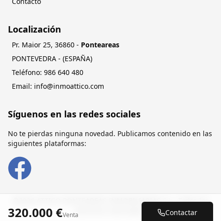
Contacto
Localización
Pr. Maior 25
,
36860
-
Ponteareas
PONTEVEDRA
- (
ESPAÑA
)
Teléfono:
084 046 689
Email:
moc.ocittaomni@ofni
Síguenos en las redes sociales
No te pierdas ninguna novedad. Publicamos contenido en las
siguientes plataformas:
©
2026 ATTICO PONTEAREAS INMOBILIARIAS S.L.. Todos los
320.000 €
derechos reservados.
Contactar
Venta