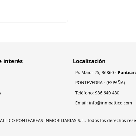
e interés
Localización
Pr. Maior 25
,
36860
-
Pontear
PONTEVEDRA
- (
ESPAÑA
)
s
Teléfono:
084 046 689
Email:
moc.ocittaomni@ofni
 ATTICO PONTEAREAS INMOBILIARIAS S.L.. Todos los derechos rese