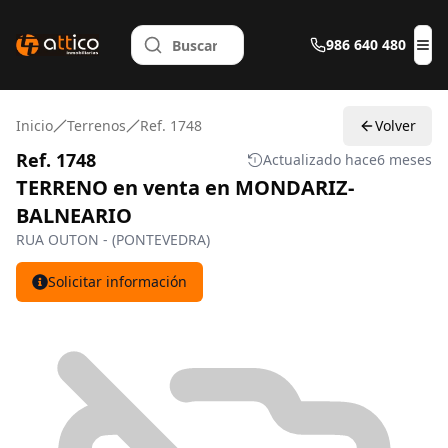
986 640 480
Abr
Inicio
Terrenos
Ref. 1748
Volver
Ref. 1748
Actualizado hace
6 meses
TERRENO en venta en MONDARIZ-
BALNEARIO
RUA OUTON - (PONTEVEDRA)
Solicitar información