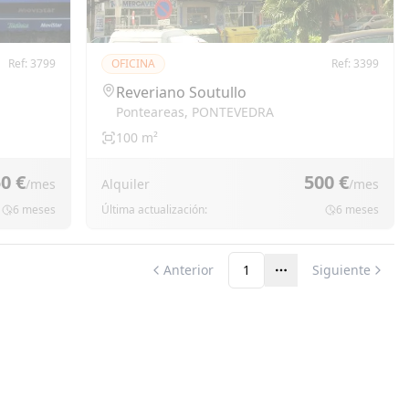
Ref:
3799
OFICINA
Ref:
3399
Reveriano Soutullo
Ponteareas
,
PONTEVEDRA
100
m²
0 €
500 €
/mes
Alquiler
/mes
6 meses
Última actualización:
6 meses
Anterior
1
Siguiente
Más páginas