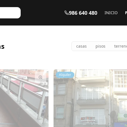
986 640 480
INICIO
as
casas
pisos
terren
Alquiler