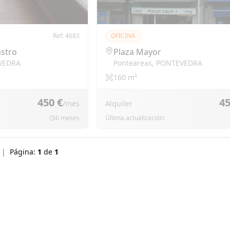
Ref:
4683
OFICINA
astro
Plaza Mayor
VEDRA
Ponteareas
,
PONTEVEDRA
160
m²
450 €
45
/mes
Alquiler
6 meses
Última actualización:
|
Página:
1
de
1