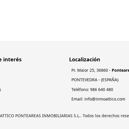
e interés
Localización
Pr. Maior 25
,
36860
-
Pontear
PONTEVEDRA
- (
ESPAÑA
)
s
Teléfono:
084 046 689
Email:
moc.ocittaomni@ofni
 ATTICO PONTEAREAS INMOBILIARIAS S.L.. Todos los derechos rese