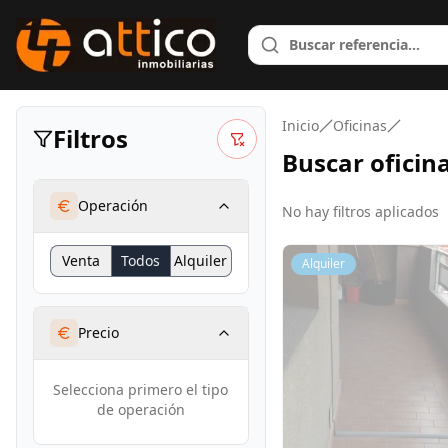
Inicio
Oficinas
Filtros
Buscar
oficin
Operación
No hay filtros aplicados
Venta
Todos
Alquiler
Alquiler
Precio
Selecciona primero el tipo
de operación